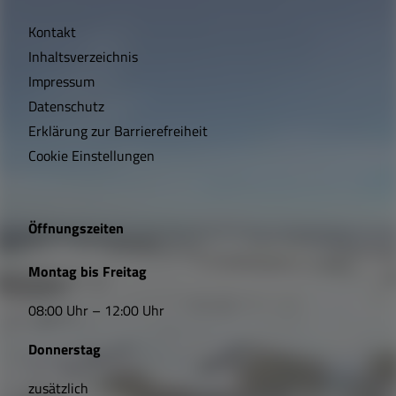
i
Kontakt
c
Inhaltsverzeichnis
h
Impressum
t
Datenschutz
Erklärung zur Barrierefreiheit
i
Cookie Einstellungen
g
e
Öffnungszeiten
L
Montag bis Freitag
i
08:00 Uhr – 12:00 Uhr
n
Donnerstag
k
zusätzlich