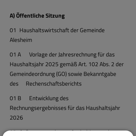
A) Öffentliche Sitzung
01
Haushaltswirtschaft der Gemeinde
Alesheim
01 A
Vorlage der Jahresrechnung für das
Haushaltsjahr 2025 gemäß Art. 102 Abs. 2 der
Gemeindeordnung (GO) sowie Bekanntgabe
des Rechenschaftsberichts
01 B
Entwicklung des
Rechnungsergebnisses für das Haushaltsjahr
2026
02
Auftragsvergabe zur Asphaltierung des