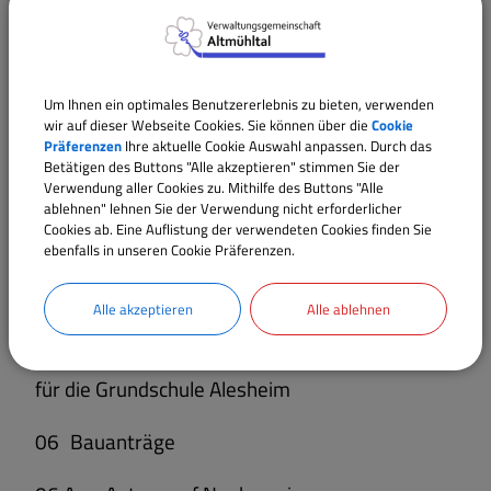
Schrammbords im neuen Baugebiet in Alesheim
03
1. Änderung des Bebauungsplans Alesheim
Um Ihnen ein optimales Benutzererlebnis zu bieten, verwenden
Nr. 7 "Am Echerlein II";Billigungs- und
wir auf dieser Webseite Cookies. Sie können über die
Cookie
Auslegungsbeschluss
Präferenzen
Ihre aktuelle Cookie Auswahl anpassen. Durch das
Betätigen des Buttons "Alle akzeptieren" stimmen Sie der
Verwendung aller Cookies zu. Mithilfe des Buttons "Alle
04
Antrag der Kreisverkehrswacht auf
ablehnen" lehnen Sie der Verwendung nicht erforderlicher
finanzielle Unterstützung der Gemeinde
Cookies ab. Eine Auflistung der verwendeten Cookies finden Sie
ebenfalls in unseren Cookie Präferenzen.
Alesheim für das Projekt "Fahrradtraining an
Grundschulen"
Alle akzeptieren
Alle ablehnen
05
Auftragsvergabe für eine Durchgangstüre
für die Grundschule Alesheim
06
Bauanträge