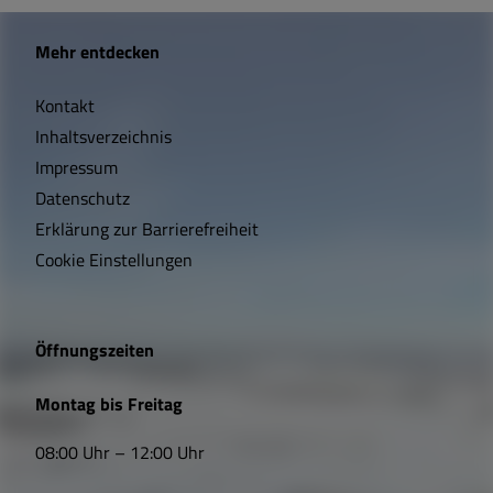
W
Mehr entdecken
i
Kontakt
c
Inhaltsverzeichnis
h
Impressum
t
Datenschutz
Erklärung zur Barrierefreiheit
i
Cookie Einstellungen
g
e
Öffnungszeiten
L
Montag bis Freitag
i
08:00 Uhr – 12:00 Uhr
n