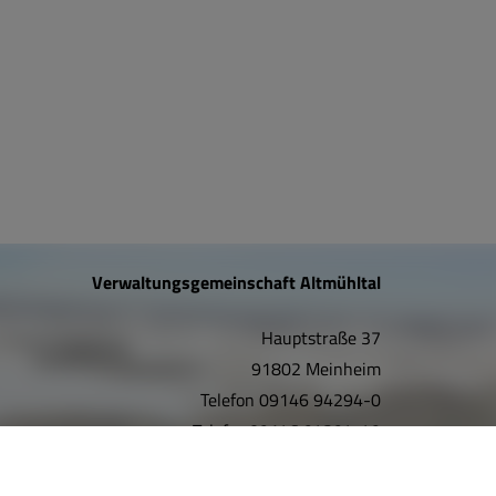
Verwaltungsgemeinschaft Altmühltal
Hauptstraße 37
91802 Meinheim
Telefon
09146 94294-0
Telefax
09146 94294-49
E-Mail:
info@vgem-altmuehltal.de
Internet:
www.vgem-altmuehltal.de