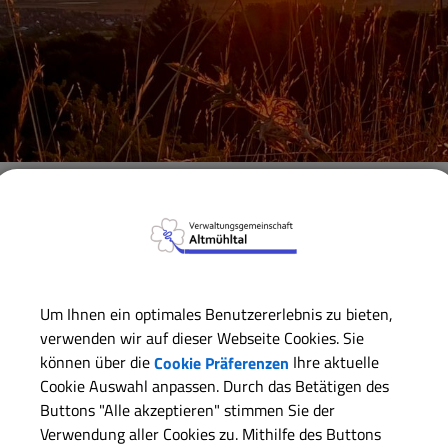
Verwaltungsgemeinschaft
Gemeinde Dittenheim
Geme
ZURÜCK
Um Ihnen ein optimales Benutzererlebnis zu bieten,
verwenden wir auf dieser Webseite Cookies. Sie
Christoph Meier
können über die
Cookie Präferenzen
Ihre aktuelle
Cookie Auswahl anpassen. Durch das Betätigen des
Buttons "Alle akzeptieren" stimmen Sie der
Kontaktdaten:
Verwendung aller Cookies zu. Mithilfe des Buttons