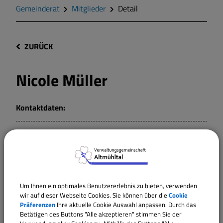
Gemeinderat
Mitglieder
Detail
ZURÜCK
Nicole Müller
Kontaktdaten:
Mitglied
Rechnungsprüfungsausschuss Dittenheim
Um Ihnen ein optimales Benutzererlebnis zu bieten, verwenden
wir auf dieser Webseite Cookies. Sie können über die
Cookie
Gemeinderat Dittenheim
Präferenzen
Ihre aktuelle Cookie Auswahl anpassen. Durch das
Betätigen des Buttons "Alle akzeptieren" stimmen Sie der