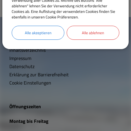
Verwendung aller Cookies zu. Mithilfe des Buttons "Alle
ablehnen" lehnen Sie der Verwendung nicht erforderlicher
Cookies ab. Eine Auflistung der verwendeten Cookies finden Sie
ebenfalls in unseren Cookie Präferenzen.
W
Mehr entdecken
i
Alle akzeptieren
Alle ablehnen
Kontakt
c
Inhaltsverzeichnis
h
Impressum
t
Datenschutz
Erklärung zur Barrierefreiheit
i
Cookie Einstellungen
g
e
Öffnungszeiten
L
Montag bis Freitag
i