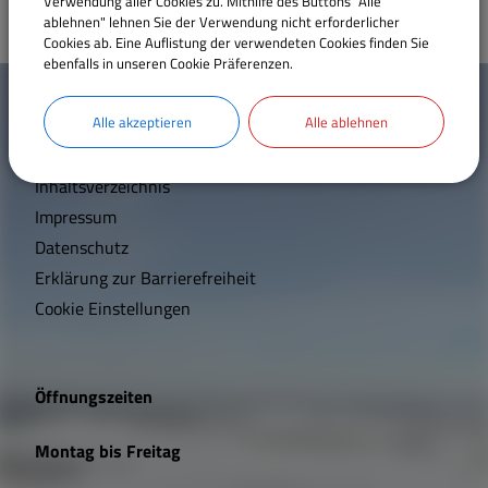
Verwendung aller Cookies zu. Mithilfe des Buttons "Alle
ablehnen" lehnen Sie der Verwendung nicht erforderlicher
Cookies ab. Eine Auflistung der verwendeten Cookies finden Sie
ebenfalls in unseren Cookie Präferenzen.
W
Mehr entdecken
i
Alle akzeptieren
Alle ablehnen
Kontakt
c
Inhaltsverzeichnis
h
Impressum
t
Datenschutz
Erklärung zur Barrierefreiheit
i
Cookie Einstellungen
g
e
Öffnungszeiten
L
Montag bis Freitag
i