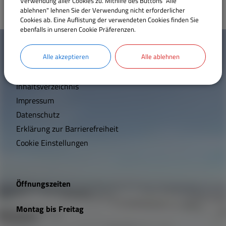
Verwendung aller Cookies zu. Mithilfe des Buttons "Alle
ablehnen" lehnen Sie der Verwendung nicht erforderlicher
Cookies ab. Eine Auflistung der verwendeten Cookies finden Sie
ebenfalls in unseren Cookie Präferenzen.
W
Mehr entdecken
i
Alle akzeptieren
Alle ablehnen
Kontakt
c
Inhaltsverzeichnis
h
Impressum
t
Datenschutz
Erklärung zur Barrierefreiheit
i
Cookie Einstellungen
g
e
Öffnungszeiten
L
Montag bis Freitag
i