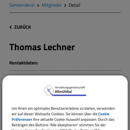
Gemeinderat
Mitglieder
Detail
ZURÜCK
Thomas Lechner
Kontaktdaten:
Mitglied
Rechnungsprüfungsausschuss Dittenheim
Um Ihnen ein optimales Benutzererlebnis zu bieten, verwenden
wir auf dieser Webseite Cookies. Sie können über die
Cookie
Gemeinderat Dittenheim
Präferenzen
Ihre aktuelle Cookie Auswahl anpassen. Durch das
Betätigen des Buttons "Alle akzeptieren" stimmen Sie der