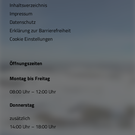
c
Inhaltsverzeichnis
h
Impressum
t
Datenschutz
Erklärung zur Barrierefreiheit
i
Cookie Einstellungen
g
e
Öffnungszeiten
L
Montag bis Freitag
i
08:00 Uhr – 12:00 Uhr
n
Donnerstag
k
s
zusätzlich
14:00 Uhr – 18:00 Uhr
,