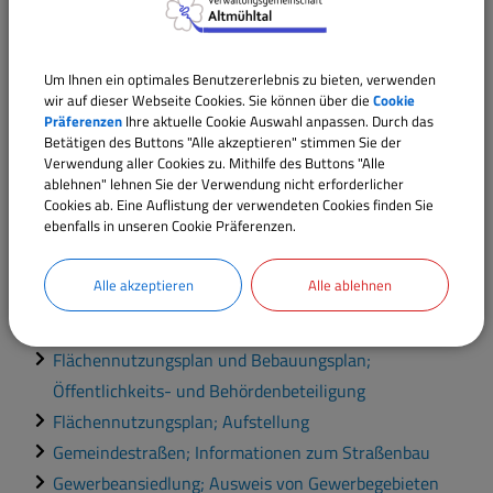
Bauvorhaben; Beantragung einer isolierten
Ausnahme vom Bebauungsplan
Um Ihnen ein optimales Benutzererlebnis zu bieten, verwenden
Bauvorhaben; Beantragung einer isolierten Befreiung
wir auf dieser Webseite Cookies. Sie können über die
Cookie
vom Bebauungsplan
Präferenzen
Ihre aktuelle Cookie Auswahl anpassen. Durch das
Bauvorhaben; Beantragung eines Vorbescheids
Betätigen des Buttons "Alle akzeptieren" stimmen Sie der
Verwendung aller Cookies zu. Mithilfe des Buttons "Alle
Bauvorhaben; Vorlage von Unterlagen zur
ablehnen" lehnen Sie der Verwendung nicht erforderlicher
Genehmigungsfreistellung
Cookies ab. Eine Auflistung der verwendeten Cookies finden Sie
ebenfalls in unseren Cookie Präferenzen.
Bebauungsplan; Aufstellung
Erschließungsbeiträge; Erhebung
Alle akzeptieren
Alle ablehnen
Flächennutzungsplan und Bebauungsplan;
Beantragung einer Auskunft
Flächennutzungsplan und Bebauungsplan;
Öffentlichkeits- und Behördenbeteiligung
Flächennutzungsplan; Aufstellung
Gemeindestraßen; Informationen zum Straßenbau
Gewerbeansiedlung; Ausweis von Gewerbegebieten