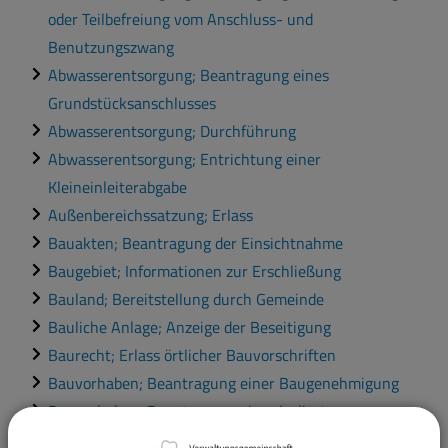
oder Teilbefreiung vom Anschluss- und
Benutzungszwang
Abwasserentsorgung; Beantragung eines
Grundstücksanschlusses
Abwasserentsorgung; Durchführung
Abwasserentsorgung; Entrichtung einer
Kleineinleiterabgabe
Außenbereichssatzung; Erlass
Bauakten; Beantragung der Einsichtnahme
Baugebiet; Informationen zur Erschließung
Bauland; Bereitstellung durch Gemeinde
Bauliche Anlage; Anzeige der Beseitigung
Baurecht; Erlass örtlicher Bauvorschriften
Bauvorhaben; Beantragung einer Baugenehmigung
Bauvorhaben; Beantragung einer isolierten
Abweichung von örtlichen Bauvorschriften