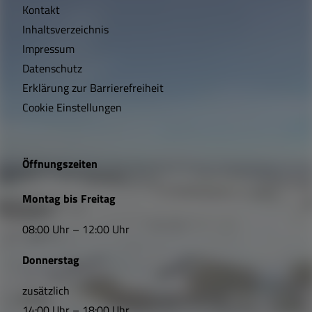
Kontakt
c
Inhaltsverzeichnis
h
Impressum
t
Datenschutz
Erklärung zur Barrierefreiheit
i
Cookie Einstellungen
g
e
Öffnungszeiten
L
Montag bis Freitag
i
08:00 Uhr – 12:00 Uhr
n
Donnerstag
k
s
zusätzlich
14:00 Uhr – 18:00 Uhr