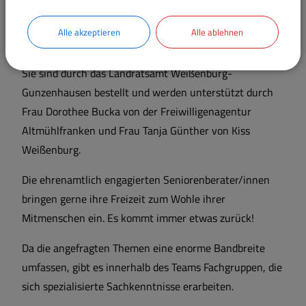
einsetzt. Auf Wunsch machen sie gerne Hausbesuche.
Alle akzeptieren
Alle ablehnen
Die Seniorenberater/innen unterliegen in der Ausübung
ihrer Tätigkeit selbstverständlich der Schweigepflicht.
Sie sind durch das Landratsamt Weißenburg-
Gunzenhausen bestellt und werden unterstützt durch
Frau Dorothee Bucka von der Freiwilligenagentur
Altmühlfranken und Frau Tanja Günther von Kiss
Weißenburg.
Die ehrenamtlich engagierten Seniorenberater/innen
bringen gerne ihre Freizeit zum Wohle ihrer
Mitmenschen ein. Es kommt immer etwas zurück!
Da die angefragten Themen eine enorme Bandbreite
umfassen, gibt es innerhalb des Teams Fachgruppen, die
sich spezialisierte Sachkenntnisse erarbeiten.