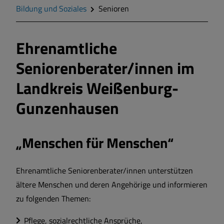
Geschichte
Bildung und Soziales
Senioren
Wappen
Ehrenamtliche
Seniorenberater/innen im
Gemeinderat
Landkreis Weißenburg-
Gemeindeteile
Gunzenhausen
Mitteilungsblatt
„Menschen für Menschen“
Wohnen und Bauen
Ehrenamtliche Seniorenberater/innen unterstützen
Bildung und Soziales
ältere Menschen und deren Angehörige und informieren
zu folgenden Themen:
Vereine und Gruppen
Pflege, sozialrechtliche Ansprüche,