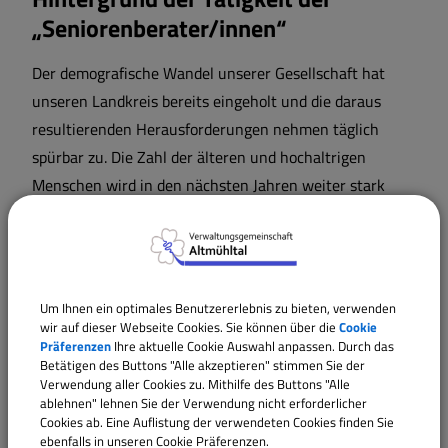
„Seniorenberater/innen“
Der demografische Wandel unserer Gesellschaft hat
unseren Landkreis bereits eingeholt und die daraus
resultierenden Herausforderungen nehmen täglich
spürbar zu. Die Zahl der älteren und hochaltrigen
Menschen wird in den nächsten Jahren weiter stark
anwachsen. Eine ehrenamtliche kommunale
Beraterstruktur und ein unterstützendes Netzwerk sind
Antworten auf diese Veränderungen und ermöglichen
den Erhalt einer Lebensqualität bis ins hohe Alter.
Um Ihnen ein optimales Benutzererlebnis zu bieten, verwenden
wir auf dieser Webseite Cookies. Sie können über die
Cookie
Wer sind die Seniorenberater/innen?
Präferenzen
Ihre aktuelle Cookie Auswahl anpassen. Durch das
Betätigen des Buttons "Alle akzeptieren" stimmen Sie der
Verwendung aller Cookies zu. Mithilfe des Buttons "Alle
Sie sind ein landkreisweites mobiles Team, das sich für
ablehnen" lehnen Sie der Verwendung nicht erforderlicher
ratsuchende Senioren/innen und deren Angehörige
Cookies ab. Eine Auflistung der verwendeten Cookies finden Sie
neutral und kostenfrei als Ratgeber oder Mittler
ebenfalls in unseren Cookie Präferenzen.