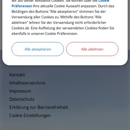
wir auf dieser Webseite Cookies. Sie können über die
Cookie
Nicole Müller
Präferenzen
Ihre aktuelle Cookie Auswahl anpassen. Durch das
Sebastian Großmann
Sport und Freizeit
Betätigen des Buttons "Alle akzeptieren" stimmen Sie der
Verwendung aller Cookies zu. Mithilfe des Buttons "Alle
Thomas Lechner
ablehnen" lehnen Sie der Verwendung nicht erforderlicher
Sehenswertes
Cookies ab. Eine Auflistung der verwendeten Cookies finden Sie
ebenfalls in unseren Cookie Präferenzen.
Satzungen und Verordnungen
Alle akzeptieren
Alle ablehnen
W
Mehr entdecken
Breitbandversorgung
i
Kontakt
c
Wärmeplanung
Inhaltsverzeichnis
h
Impressum
t
Datenschutz
Erklärung zur Barrierefreiheit
i
Cookie Einstellungen
g