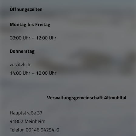
e
Öffnungszeiten
L
Montag bis Freitag
i
08:00 Uhr – 12:00 Uhr
n
Donnerstag
k
s
zusätzlich
14:00 Uhr – 18:00 Uhr
,
Ö
Verwaltungsgemeinschaft Altmühltal
f
Hauptstraße 37
f
91802 Meinheim
n
Telefon
09146 94294-0