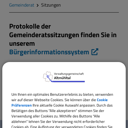
Geschichte
Gemeinderat
Sitzungen
Wappen
Protokolle der
Gemeinderatssitzungen finden Sie in
Gemeinderat
unserem
Bürgerinformationssystem
Gemeindeteile
(Hinweis: Die Protokolle werden erst nach Genehmigung
Mitteilungsblatt
durch den Gemeinderat veröffentlicht!)
geplante Sitzungstermine:
Wohnen und Bauen
Um Ihnen ein optimales Benutzererlebnis zu bieten, verwenden
wir auf dieser Webseite Cookies. Sie können über die
Cookie
Bildung und Soziales
Präferenzen
Ihre aktuelle Cookie Auswahl anpassen. Durch das
Betätigen des Buttons "Alle akzeptieren" stimmen Sie der
Verwendung aller Cookies zu. Mithilfe des Buttons "Alle
Vereine und Gruppen
ablehnen" lehnen Sie der Verwendung nicht erforderlicher
W
Cookies ab. Eine Auflistung der verwendeten Cookies finden Sie