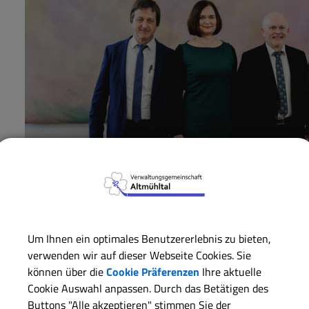
Um Ihnen ein optimales Benutzererlebnis zu bieten,
verwenden wir auf dieser Webseite Cookies. Sie
können über die
Cookie Präferenzen
Ihre aktuelle
Cookie Auswahl anpassen. Durch das Betätigen des
Buttons "Alle akzeptieren" stimmen Sie der
Empfang beim Bundespräsidenten Frank Walter Steinmeier im Schloß