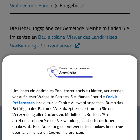
Zahlen und Daten
Wohnen und Bauen
Baugebiete
Gegend
Die Bebauungspläne der Gemeinde Meinheim finden Sie
im zentralen
Bauleitpläne-Viewer des Landkreises
Geschichte
Weißenburg - Gunzenhausen
.
Wappen
Für Fragen zum Inhalt der einzelnen Bebauungspläne
steht Ihnen das Bauamt der Verwaltungsgemeinschaft
Altmühltal gerne zur Verfügung.
Gemeinderat
Um Ihnen ein optimales Benutzererlebnis zu bieten, verwenden
Gemeindeteile
wir auf dieser Webseite Cookies. Sie können über die
Cookie
Präferenzen
Ihre aktuelle Cookie Auswahl anpassen. Durch das
W
Betätigen des Buttons "Alle akzeptieren" stimmen Sie der
Dorfwettbewerb
Verwendung aller Cookies zu. Mithilfe des Buttons "Alle
Mehr entdecken
ablehnen" lehnen Sie der Verwendung nicht erforderlicher
i
Cookies ab. Eine Auflistung der verwendeten Cookies finden Sie
Mitteilungsblatt
ebenfalls in unseren Cookie Präferenzen.
Kontakt
c