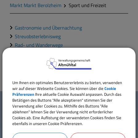
Markt Markt Berolzheim
Sport und Freizeit
Markt Markt Berolzheim
Gastronomie und Übernachtung
Gemeinde Meinheim
Streuobsterlebnisweg
Rad- und Wanderwege
Sporteinrichtungen
Kinderspielplätze
Um Ihnen ein optimales Benutzererlebnis zu bieten, verwenden
wir auf dieser Webseite Cookies. Sie können über die
Cookie
W
Präferenzen
Ihre aktuelle Cookie Auswahl anpassen. Durch das
Betätigen des Buttons "Alle akzeptieren" stimmen Sie der
Mehr entdecken
i
Verwendung aller Cookies zu. Mithilfe des Buttons "Alle
ablehnen" lehnen Sie der Verwendung nicht erforderlicher
Kontakt
c
Cookies ab. Eine Auflistung der verwendeten Cookies finden Sie
ebenfalls in unseren Cookie Präferenzen.
Inhaltsverzeichnis
h
Impressum