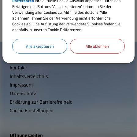
Präferenzen
Ihre aktuelle Cookie Auswahl anpassen. Durch das
Betätigen des Buttons "Alle akzeptieren" stimmen Sie der
Sport und Freizeit
Verwendung aller Cookies zu. Mithilfe des Buttons "Alle
ablehnen" lehnen Sie der Verwendung nicht erforderlicher
Cookies ab. Eine Auflistung der verwendeten Cookies finden Sie
Sehenswertes
ebenfalls in unseren Cookie Präferenzen.
W
Satzungen und Verordnungen
Alle akzeptieren
Alle ablehnen
Mehr entdecken
i
Breitbandversorgung
Kontakt
c
Inhaltsverzeichnis
h
Wärmeplanung
Impressum
t
Datenschutz
Erklärung zur Barrierefreiheit
i
Cookie Einstellungen
g
e
Öffnungszeiten