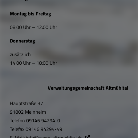
L
Montag bis Freitag
i
08:00 Uhr – 12:00 Uhr
n
Donnerstag
k
s
zusätzlich
14:00 Uhr – 18:00 Uhr
,
Ö
Verwaltungsgemeinschaft Altmühltal
f
Hauptstraße 37
f
91802 Meinheim
n
Telefon
09146 94294-0
u
Telefax
09146 94294-49
E-Mail:
info@vgem-altmuehltal.de