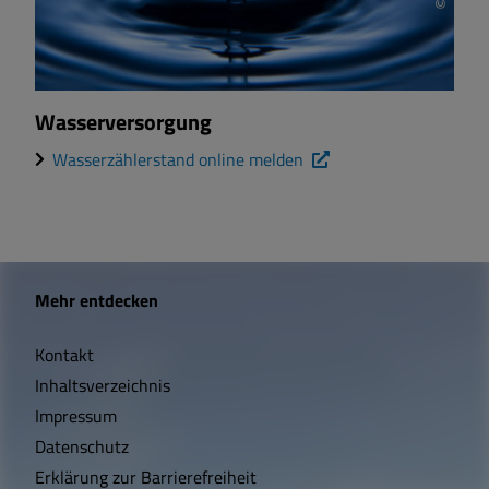
Wasserversorgung
Wasserzählerstand online melden
W
Mehr entdecken
i
Kontakt
c
Inhaltsverzeichnis
h
Impressum
t
Datenschutz
Erklärung zur Barrierefreiheit