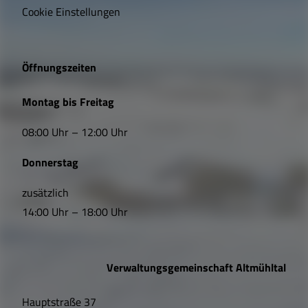
i
Cookie Einstellungen
g
e
Öffnungszeiten
L
Montag bis Freitag
i
08:00 Uhr – 12:00 Uhr
n
Donnerstag
k
s
zusätzlich
14:00 Uhr – 18:00 Uhr
,
Ö
Verwaltungsgemeinschaft Altmühltal
f
Hauptstraße 37