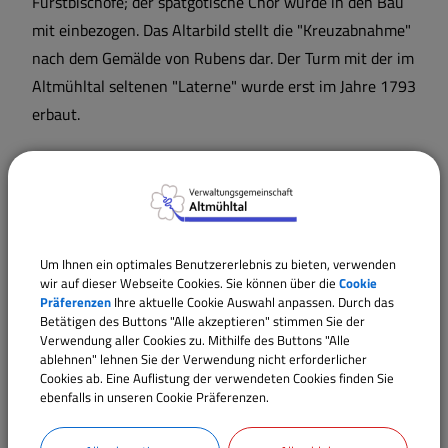
Fürstbischöfe; der spätgotische Chor wurde in den Bau
mit einbezogen. Das Altarbild stellt die "Kreuzabnahme"
nach dem Gemälde von Rubens dar. Der Turm mit der im
Altmühltal seltenen "Laterne" wurde erst im Jahre 1793
erbaut.
Die Kriegsnot verschonte auch das Freidorf Dittenheim
nicht; 1420 wurde das Dorf niedergebrannt. Im
Bauernkrieg 1525 nahmen Bürger von Dittenheim an
der Schlacht bei Ostheim teil. Der Dreißigjährige Krieg
Um Ihnen ein optimales Benutzererlebnis zu bieten, verwenden
brachte Not und Elend; bei den Napoleonkriegen waren
wir auf dieser Webseite Cookies. Sie können über die
Cookie
es Truppendurchzüge und Einquartierungen.
Präferenzen
Ihre aktuelle Cookie Auswahl anpassen. Durch das
Betätigen des Buttons "Alle akzeptieren" stimmen Sie der
Verwendung aller Cookies zu. Mithilfe des Buttons "Alle
Eine eigene Kapelle stand in dem zur politischen und
ablehnen" lehnen Sie der Verwendung nicht erforderlicher
kirchlichen Gemeinde Dittenheim gehörigen Ort
Cookies ab. Eine Auflistung der verwendeten Cookies finden Sie
Ehlheim
. Nach dem Zweiten Weltkrieg konnte die
ebenfalls in unseren Cookie Präferenzen.
Durchführung größerer Aufgaben beginnen: Es