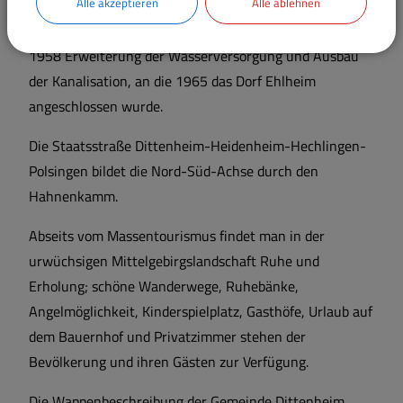
Alle akzeptieren
Alle ablehnen
entstanden neue Wohngebiete, 1957 wurde die
Volksschule erweitert und ein Kindergarten erbaut;
1958 Erweiterung der Wasserversorgung und Ausbau
der Kanalisation, an die 1965 das Dorf Ehlheim
angeschlossen wurde.
Die Staatsstraße Dittenheim-Heidenheim-Hechlingen-
Polsingen bildet die Nord-Süd-Achse durch den
Hahnenkamm.
Abseits vom Massentourismus findet man in der
urwüchsigen Mittelgebirgslandschaft Ruhe und
Erholung; schöne Wanderwege, Ruhebänke,
Angelmöglichkeit, Kinderspielplatz, Gasthöfe, Urlaub auf
dem Bauernhof und Privatzimmer stehen der
Bevölkerung und ihren Gästen zur Verfügung.
Die Wappenbeschreibung der Gemeinde Dittenheim