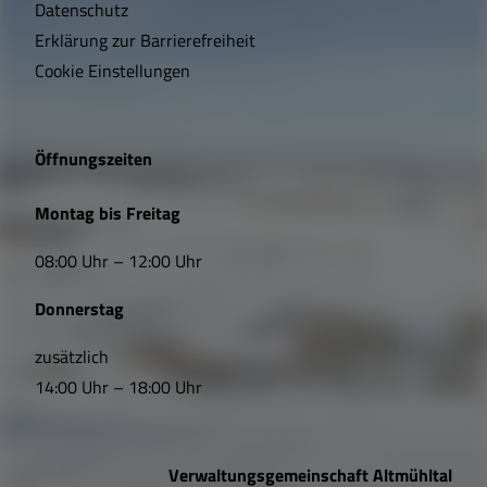
t
Datenschutz
Erklärung zur Barrierefreiheit
i
Cookie Einstellungen
g
e
Öffnungszeiten
L
Montag bis Freitag
i
08:00 Uhr – 12:00 Uhr
n
Donnerstag
k
s
zusätzlich
14:00 Uhr – 18:00 Uhr
,
Ö
Verwaltungsgemeinschaft Altmühltal